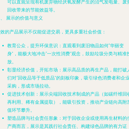
可以直观呈现有机废弃物经厌氧发酵产生的沼气发电量、废
回收带来的节能效益等。
、 展示的价值与意义
有效的产品展示不仅能促进交易，更具多重社会价值：
教育公众，提升环保意识
：直观看到废旧物品如何“华丽变
身”，能极大地冲击“一次性消费”观念，鼓励垃圾分类与精准
放。
彰显经济价值，开拓市场
：展示高品质的再生产品，能打破
们对“回收品等于低质品”的刻板印象，吸引绿色消费者和企
采购，形成市场拉动。
促进技术创新
：展示尖端回收技术制成的产品（如碳纤维回
再利用、稀有金属提取），能吸引投资，推动产业链向高附
值环节攀升。
塑造品牌与社会责任形象
：对于回收企业或使用再生材料的
产商而言，展示是其践行社会责任、构建绿色品牌的有力证